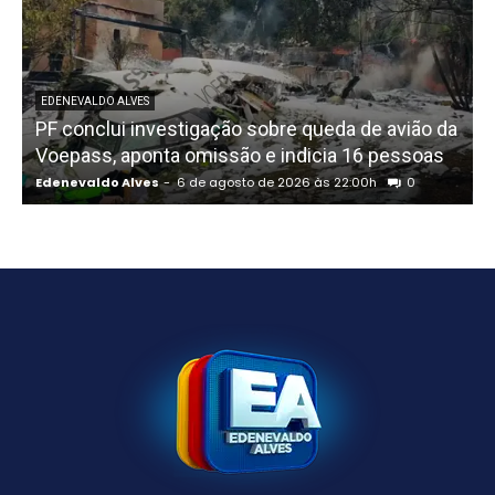
EDENEVALDO ALVES
PF conclui investigação sobre queda de avião da
I
Voepass, aponta omissão e indicia 16 pessoas
Edenevaldo Alves
-
6 de agosto de 2026 às 22:00h
0
E