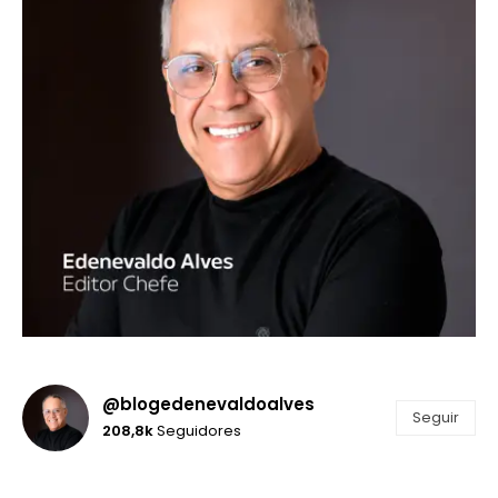
@blogedenevaldoalves
Seguir
208,8k
Seguidores