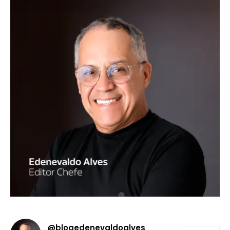
@blogedenevaldoalves