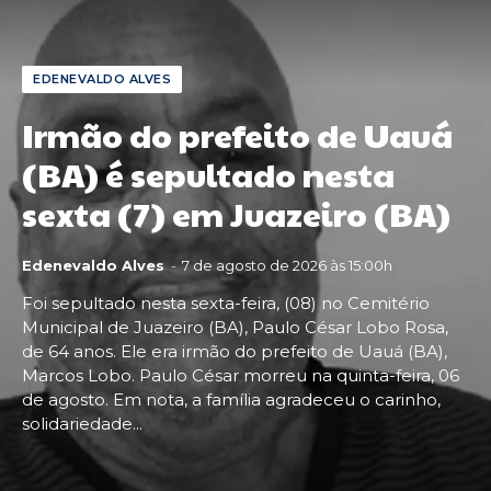
EDENEVALDO ALVES
Irmão do prefeito de Uauá
(BA) é sepultado nesta
sexta (7) em Juazeiro (BA)
Edenevaldo Alves
-
7 de agosto de 2026 às 15:00h
Foi sepultado nesta sexta-feira, (08) no Cemitério
Municipal de Juazeiro (BA), Paulo César Lobo Rosa,
de 64 anos. Ele era irmão do prefeito de Uauá (BA),
Marcos Lobo. Paulo César morreu na quinta-feira, 06
de agosto. Em nota, a família agradeceu o carinho,
solidariedade...