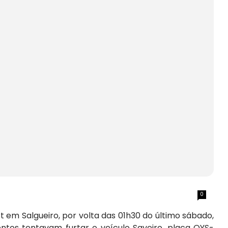
0
 em Salgueiro, por volta das 01h30 do último sábado,
ntos tentavam furtar o veículo Saveiro, placa OYS-