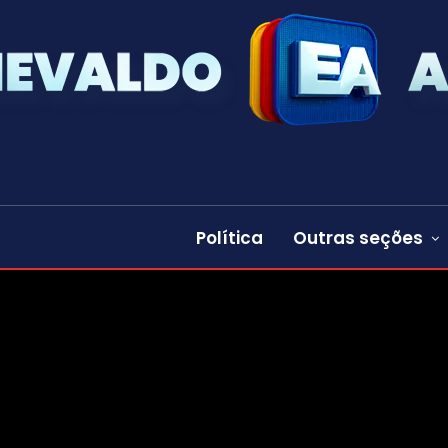
Política
Outras seções