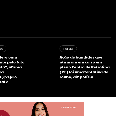
es
Policial
dero uma
Ação de bandidos que
nte pelo fato
atiraram em carro em
sta”, afirma
pleno Centro de Petrolina
ra
(PE) foi uma tentativa de
L); veja o
roubo, diz polícia
nal e