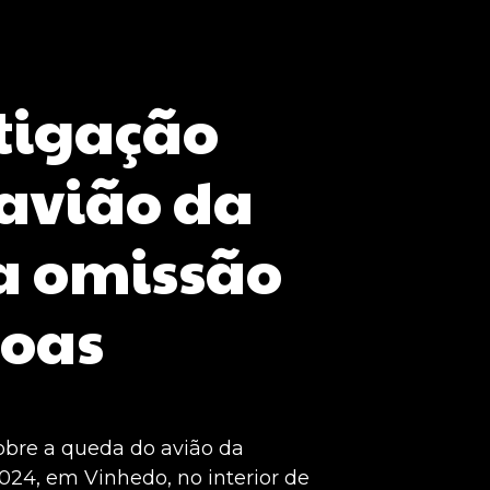
stigação
 avião da
a omissão
soas
 sobre a queda do avião da
24, em Vinhedo, no interior de