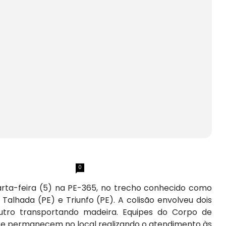
0
arta-feira (5) na PE-365, no trecho conhecido como
 Talhada (PE) e Triunfo (PE). A colisão envolveu dois
tro transportando madeira. Equipes do Corpo de
s e permanecem no local realizando o atendimento às