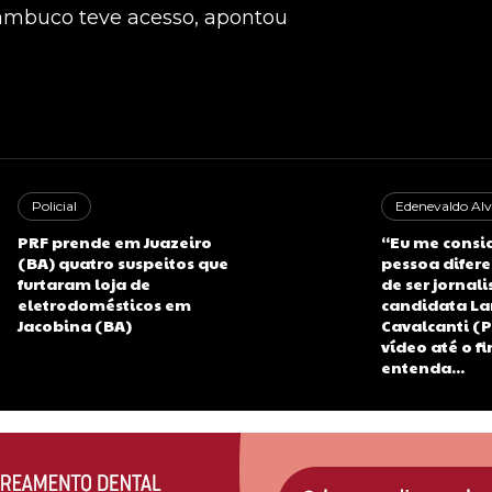
rnambuco teve acesso, apontou
Policial
Edenevaldo Alv
PRF prende em Juazeiro
“Eu me consi
(BA) quatro suspeitos que
pessoa difere
furtaram loja de
de ser jornali
eletrodomésticos em
candidata La
Jacobina (BA)
Cavalcanti (P
vídeo até o fi
entenda...