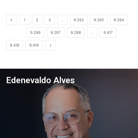
1
2
3
…
9.292
9.293
9.294
9.295
9.296
9.297
9.298
…
9.417
9.418
9.419
Edenevaldo Alves