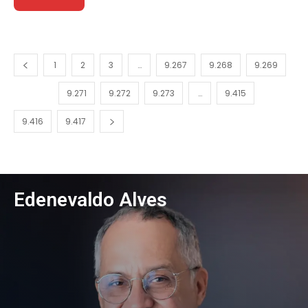
1
2
3
…
9.267
9.268
9.269
9.270
9.271
9.272
9.273
…
9.415
9.416
9.417
Edenevaldo Alves