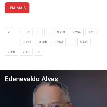
LEIA MAIS
1
2
3
…
9.263
9.264
9.265
9.266
9.267
9.268
9.269
…
9.415
9.416
9.417
Edenevaldo Alves