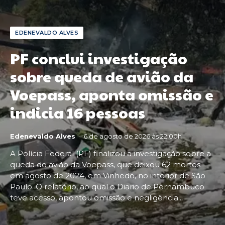
EDENEVALDO ALVES
PF conclui investigação
sobre queda de avião da
Voepass, aponta omissão e
indicia 16 pessoas
Edenevaldo Alves
-
6 de agosto de 2026 às 22:00h
A Polícia Federal (PF) finalizou a investigação sobre a
queda do avião da Voepass, que deixou 62 mortos
em agosto de 2024, em Vinhedo, no interior de São
Paulo. O relatório, ao qual o Diario de Pernambuco
teve acesso, apontou omissão e negligência...