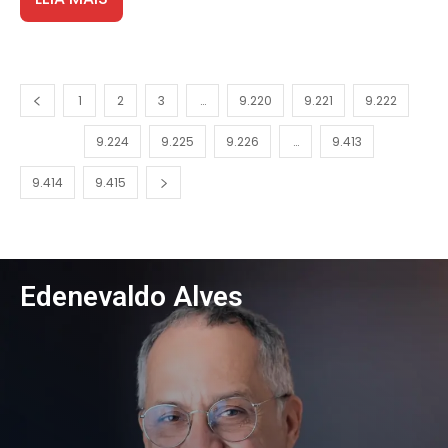
1
2
3
…
9.220
9.221
9.222
9.223
9.224
9.225
9.226
…
9.413
9.414
9.415
Edenevaldo Alves