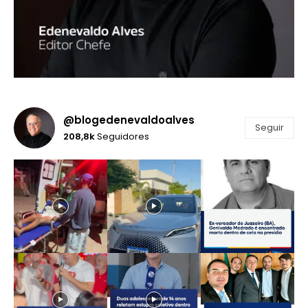
@blogedenevaldoalves
Seguir
208,8k
Seguidores