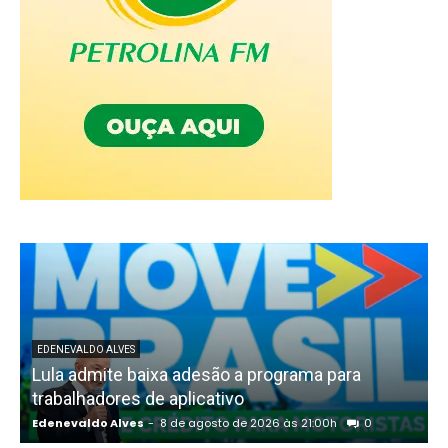
EDENEVALDO ALVES
Lula admite baixa adesão a programa para
trabalhadores de aplicativo
Edenevaldo Alves
-
8 de agosto de 2026 às 21:00h
0
E