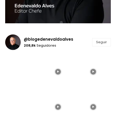
@blogedenevaldoalves
Seguir
208,8k
Seguidores