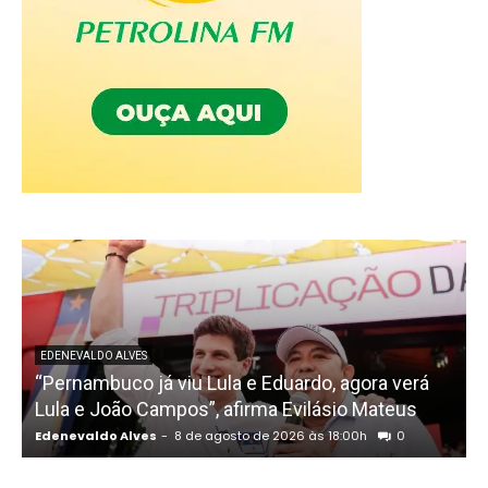
EDENEVALDO ALVES
“Pernambuco já viu Lula e Eduardo, agora verá
Lula e João Campos”, afirma Evilásio Mateus
Edenevaldo Alves
-
8 de agosto de 2026 às 18:00h
0
E