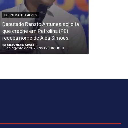
EDENEVALDO ALVE
EDENEVALDO ALVES
Comunidade d
Deputado Renato Antunes solicita
Petrolina (PE)
que creche em Petrolina (PE)
alegórico art
receba nome de Alba Simões
às tradições ri
Edenevaldo Alves
-
Edenevaldo Alves
8 de agosto de 2026 às 15:00h
0
8 de agosto de 202