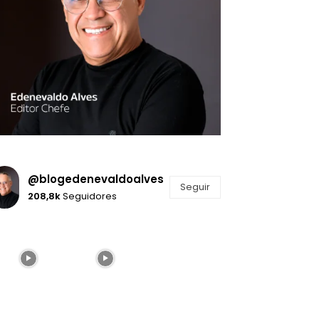
@blogedenevaldoalves
Seguir
208,8k
Seguidores