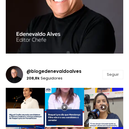
@blogedenevaldoalves
Seguir
208,8k
Seguidores