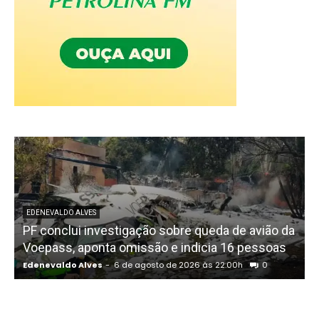
EDENEVALDO ALVES
PF conclui investigação sobre queda de avião da
I
Voepass, aponta omissão e indicia 16 pessoas
Edenevaldo Alves
-
6 de agosto de 2026 às 22:00h
0
E