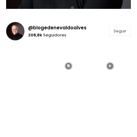
@blogedenevaldoalves
Seguir
208,8k
Seguidores