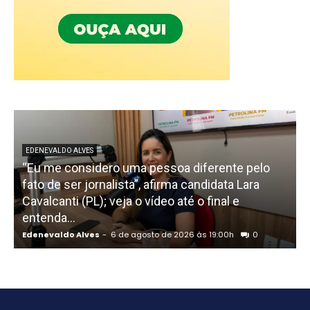
EDENEVALDO ALVES
“Eu me considero uma pessoa diferente pelo
fato de ser jornalista”, afirma candidata Lara
Cavalcanti (PL); veja o vídeo até o final e
p
entenda...
d
Edenevaldo Alves
-
6 de agosto de 2026 às 19:00h
0
E