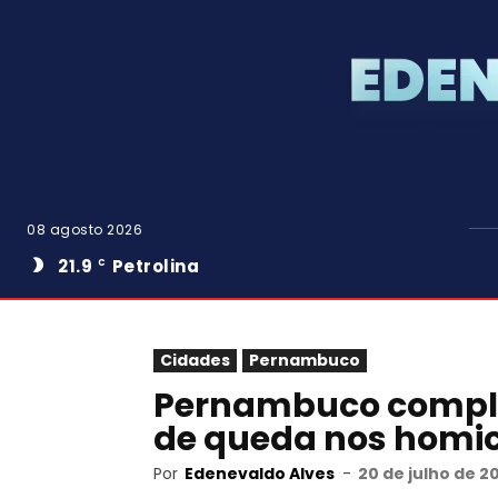
08 agosto 2026
21.9
Petrolina
C
Cidades
Pernambuco
Pernambuco comple
de queda nos homicí
Por
Edenevaldo Alves
-
20 de julho de 2