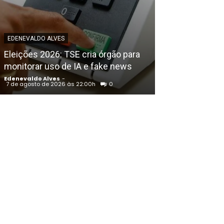
EDENEVALDO ALVE
Petrolina (PE)
EDENEVALDO ALVES
Congresso Bras
Eleições 2026: TSE cria órgão para
Educação Físic
monitorar uso de IA e fake news
Francisco
Edenevaldo Alves
-
Edenevaldo Alves
7 de agosto de 2026 às 22:00h
0
7 de agosto de 202