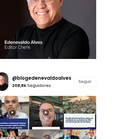
@blogedenevaldoalves
Seguir
208,8k
Seguidores