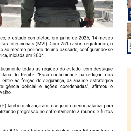
co, o estado completou, em junho de 2025, 14 meses
tas Intencionais (MVI). Com 251 casos registrados, o
ão ao mesmo período do ano passado, configurando-se
ica, iniciada em 2004.
raticamente todas as regiões do estado, com destaque
itana do Recife. “Essa continuidade na redução dos
o entre as forças de segurança, da análise estratégica
eligência policial e ações coordenadas”, afirmou o
valho.
(CVP) também alcançaram o segundo menor patamar para
alizando progresso no enfrentamento a roubos e furtos
de 8,1% nos furtos de veículos, com 54 registros a