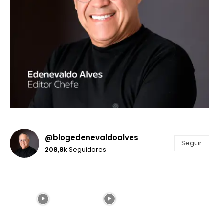
@blogedenevaldoalves
Seguir
208,8k
Seguidores