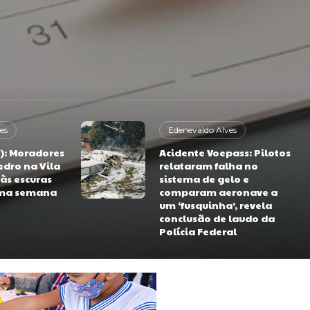
es
Edenevaldo Alves
E): Moradores
Acidente Voepass: Pilotos
edro na Vila
relataram falha no
 às escuras
sistema de gelo e
uma semana
comparam aeronave a
um ‘fusquinha’, revela
conclusão de laudo da
Polícia Federal