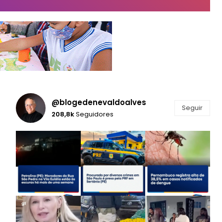
@blogedenevaldoalves
Seguir
208,8k
Seguidores