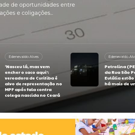
ade de oportunidades entre
ações e coligações...
Edenevaldo Alves
Edenevaldo Alv
‘Nasceu lá, mas vem
Petrolina (P
encher o saco aqui’:
da Rua São P
vereadora de Curitiba é
Eulália estão
alvo de representação no
há mais de 
MPF após fala contra
colega nascida no Ceará