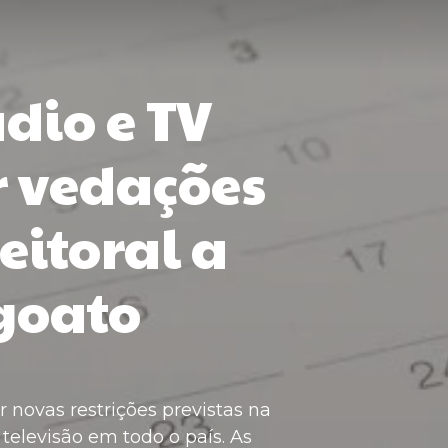
dio e TV
 vedações
eitoral a
agoato
ar novas restrições previstas na
 televisão em todo o país. As