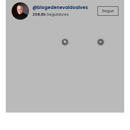
@blogedenevaldoalves
Instagram
Seguir
208,8k
Seguidores