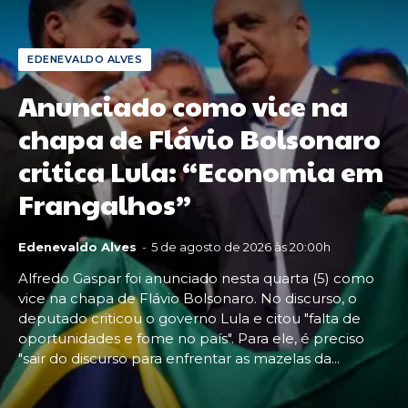
EDENEVALDO ALVES
Anunciado como vice na
chapa de Flávio Bolsonaro
critica Lula: “Economia em
Frangalhos”
Edenevaldo Alves
-
5 de agosto de 2026 às 20:00h
Alfredo Gaspar foi anunciado nesta quarta (5) como
vice na chapa de Flávio Bolsonaro. No discurso, o
deputado criticou o governo Lula e citou "falta de
oportunidades e fome no país". Para ele, é preciso
"sair do discurso para enfrentar as mazelas da...