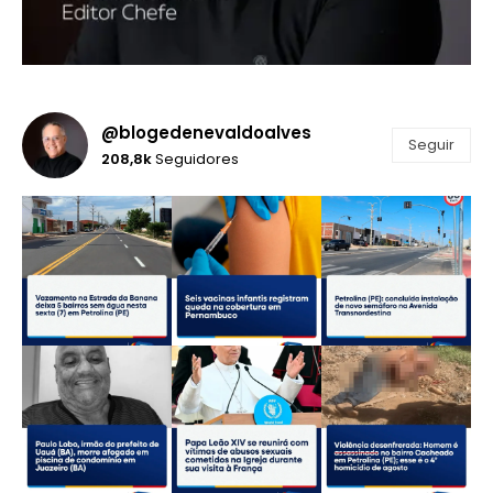
@blogedenevaldoalves
Seguir
208,8k
Seguidores