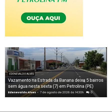
EDENEVALDO ALVES
Vazamento na Estrada da Banana deixa 5 bairros
sem água nesta sexta (7) em Petrolina (PE)
Edenevaldo Alves
-
7 de agosto de 2026 às 14:30h
0
E