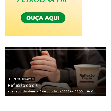
EDENEVALDO ALVES
Reflexão do dia
Edenevaldo Alves
-
8 de agosto de 2026 às 08:00h
0
E