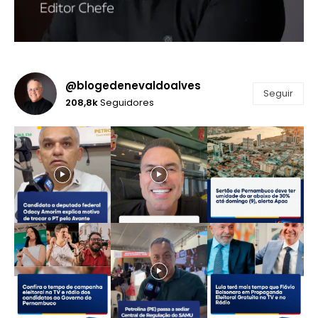
@blogedenevaldoalves
Seguir
208,8k
Seguidores