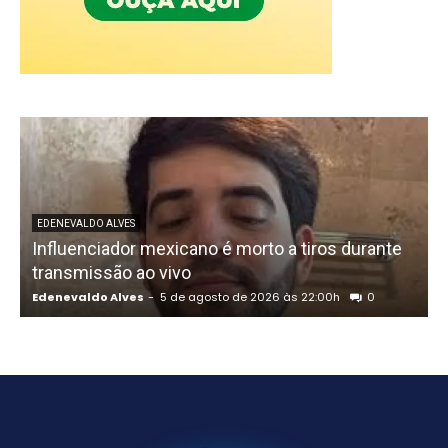
U
EDENEVALDO ALVES
Influenciador mexicano é morto a tiros durante
o
transmissão ao vivo
Edenevaldo Alves
-
5 de agosto de 2026 às 22:00h
0
E