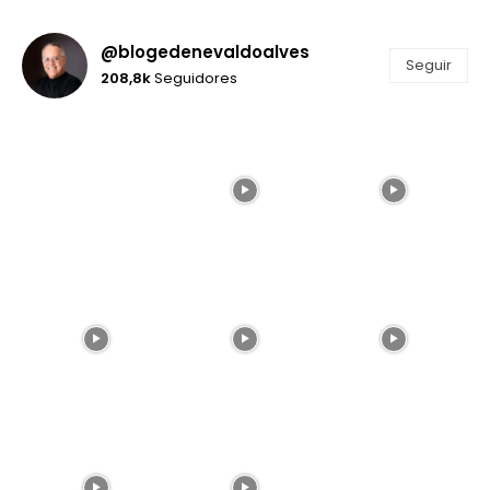
@blogedenevaldoalves
Seguir
208,8k
Seguidores