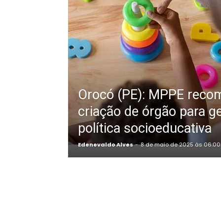
Orocó (PE): MPPE reco
criação de órgão para ge
política socioeducativa
Edenevaldo Alves
-
8 de maio de 2025 às 06:00