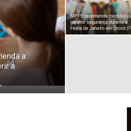
MPPE recomenda medidas p
garantir segurança durante a
Festa de Janeiro em Orocó (
menda a
rir a
h