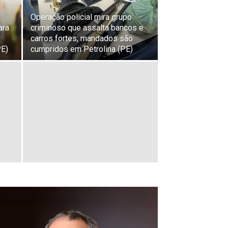
Operação policial mira grupo
ara
criminoso que assalta bancos e
carros fortes; mandados são
PE)
cumpridos em Petrolina (PE)