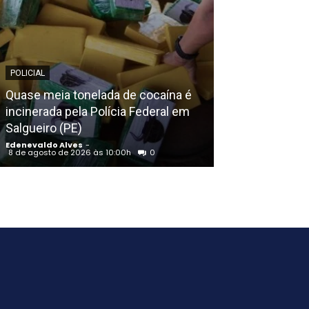
POLICIAL
EDENEVALDO ALVE
Quase meia tonelada de cocaína é
incinerada pela Polícia Federal em
AGU pedirá na 
Salgueiro (PE)
Discord do ar;
Edenevaldo Alves
-
Edenevaldo Alves
8 de agosto de 2026 às 10:00h
0
8 de agosto de 20