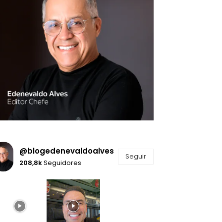
@blogedenevaldoalves
Seguir
208,8k
Seguidores