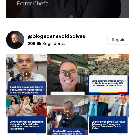
@blogedenevaldoalves
Seguir
208,8k
Seguidores