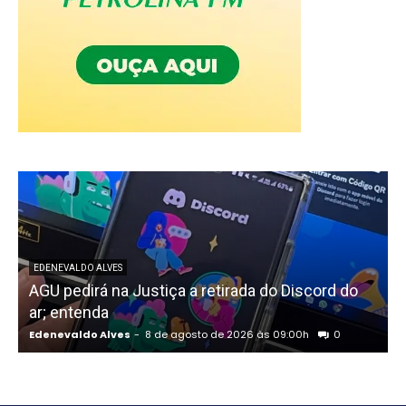
EDENEVALDO ALVES
AGU pedirá na Justiça a retirada do Discord do
ar; entenda
R
Edenevaldo Alves
-
8 de agosto de 2026 às 09:00h
0
E