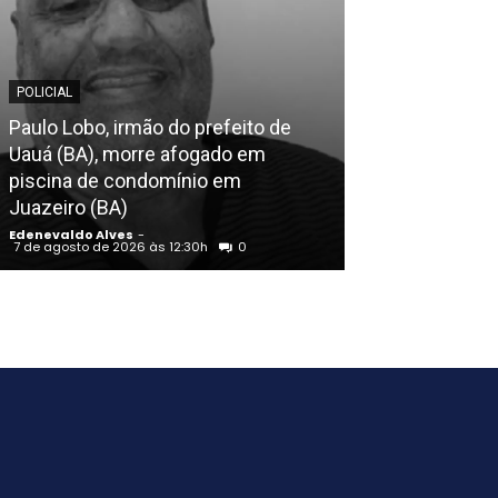
POLICIAL
EDENEVALDO ALVE
Paulo Lobo, irmão do prefeito de
Papa Leão XIV
Uauá (BA), morre afogado em
vítimas de ab
piscina de condomínio em
cometidos na I
Juazeiro (BA)
visita à França
Edenevaldo Alves
-
Edenevaldo Alves
7 de agosto de 2026 às 12:30h
0
7 de agosto de 202