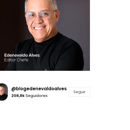
@blogedenevaldoalves
Seguir
208,8k
Seguidores