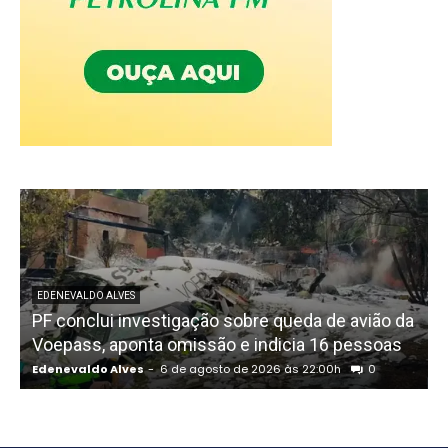
EDENEVALDO ALVES
PF conclui investigação sobre queda de avião da
I
Voepass, aponta omissão e indicia 16 pessoas
Edenevaldo Alves
-
6 de agosto de 2026 às 22:00h
0
E