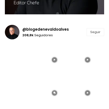
@blogedenevaldoalves
Seguir
208,8k
Seguidores