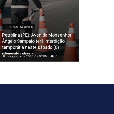
EDENEVALDO ALVES
EDENEVALDO ALVE
Petrolina (PE): Avenida Monsenhor
Sábado (8) de 
Ângelo Sampaio terá interdição
do São Franci
temporária neste sábado (8)
33º
Edenevaldo Alves
-
Edenevaldo Alves
8 de agosto de 2026 às 07:05h
0
8 de agosto de 20