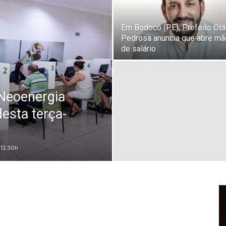
Em Bodocó (PE), Prefeito Otá
Pedrosa anuncia que abre mã
de salário
 Neoenergia
esta terça-
12:30h