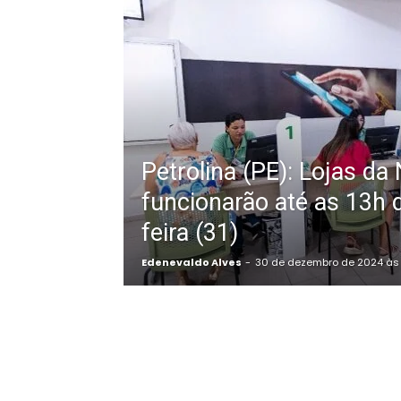
Petrolina (PE): Lojas da
funcionarão até as 13h d
feira (31)
Edenevaldo Alves
-
30 de dezembro de 2024 às 