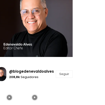
@blogedenevaldoalves
Seguir
208,8k
Seguidores