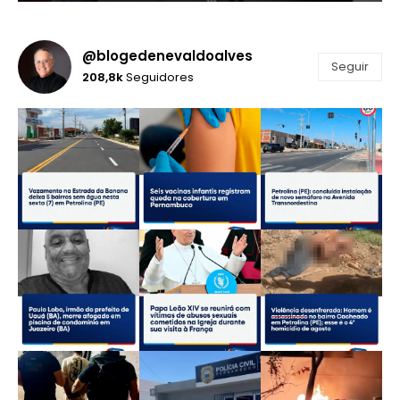
@blogedenevaldoalves
Seguir
208,8k
Seguidores