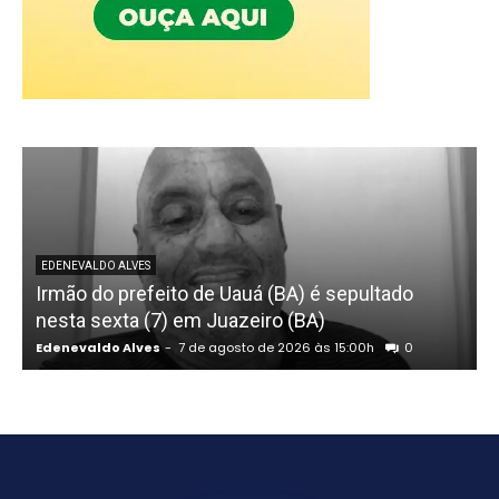
EDENEVALDO ALVES
Irmão do prefeito de Uauá (BA) é sepultado
nesta sexta (7) em Juazeiro (BA)
Edenevaldo Alves
-
7 de agosto de 2026 às 15:00h
0
E