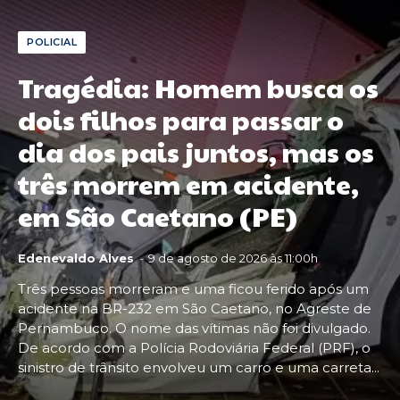
POLICIAL
Tragédia: Homem busca os
dois filhos para passar o
dia dos pais juntos, mas os
três morrem em acidente,
em São Caetano (PE)
Edenevaldo Alves
-
9 de agosto de 2026 às 11:00h
Três pessoas morreram e uma ficou ferido após um
acidente na BR-232 em São Caetano, no Agreste de
Pernambuco. O nome das vítimas não foi divulgado.
De acordo com a Polícia Rodoviária Federal (PRF), o
sinistro de trânsito envolveu um carro e uma carreta...