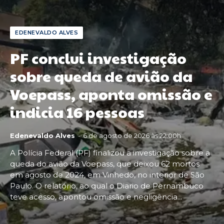
EDENEVALDO ALVES
PF conclui investigação
sobre queda de avião da
Voepass, aponta omissão e
indicia 16 pessoas
Edenevaldo Alves
-
6 de agosto de 2026 às 22:00h
A Polícia Federal (PF) finalizou a investigação sobre a
queda do avião da Voepass, que deixou 62 mortos
em agosto de 2024, em Vinhedo, no interior de São
Paulo. O relatório, ao qual o Diario de Pernambuco
teve acesso, apontou omissão e negligência...